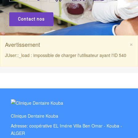
Contact nos
×
Avertissement
JUser::_load : impossible de charger l'utilisateur ayant l'ID 540
Clinique Dentaire Kouba
Adresse: coopérative EL Iméne Villa Ben Omar - Kouba -
ALGER