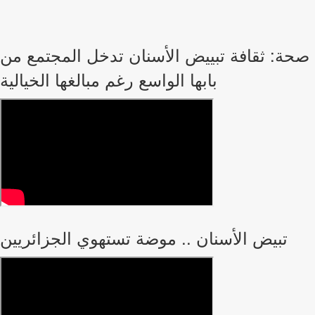
صحة: ثقافة تبييض الأسنان تدخل المجتمع من
بابها الواسع رغم مبالغها الخيالية
تبيض الأسنان .. موضة تستهوي الجزائريين